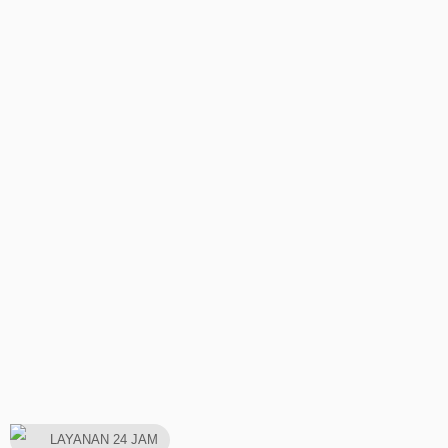
LAYANAN 24 JAM