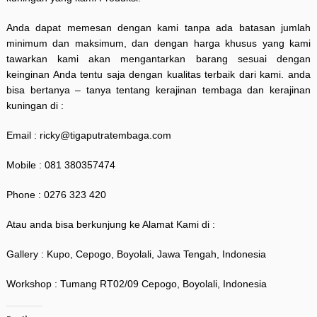
Anda dapat memesan dengan kami tanpa ada batasan jumlah
minimum dan maksimum, dan dengan harga khusus yang kami
tawarkan kami akan mengantarkan barang sesuai dengan
keinginan Anda tentu saja dengan kualitas terbaik dari kami. anda
bisa bertanya – tanya tentang
kerajinan tembaga
dan
kerajinan
kuningan
di :
Email : ricky@tigaputratembaga.com
Mobile : 081 380357474
Phone : 0276 323 420
Atau anda bisa berkunjung ke Alamat Kami di :
Gallery : Kupo, Cepogo, Boyolali, Jawa Tengah, Indonesia
Workshop : Tumang RT02/09 Cepogo, Boyolali, Indonesia