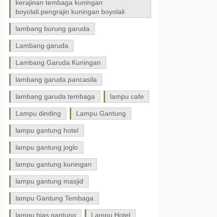
kerajinan tembaga kuningan
boyolali.pengrajin kuningan boyolali
lambang burung garuda
Lambang garuda
Lambang Garuda Kuningan
lambang garuda pancasila
lambang garuda tembaga
lampu cafe
Lampu dinding
Lampu Gantung
lampu gantung hotel
lampu gantung joglo
lampu gantung kuningan
lampu gantung masjid
lampu Gantung Tembaga
lampu hias gantung
Lampu Hotel