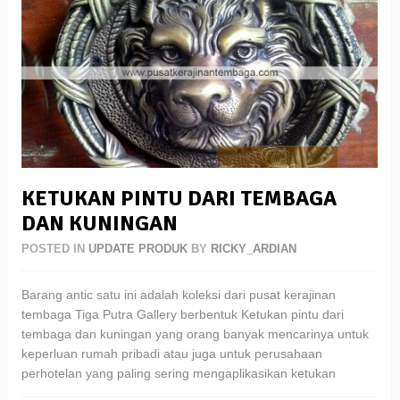
KETUKAN PINTU DARI TEMBAGA
DAN KUNINGAN
POSTED IN
UPDATE PRODUK
BY
RICKY_ARDIAN
Barang antic satu ini adalah koleksi dari pusat kerajinan
tembaga Tiga Putra Gallery berbentuk Ketukan pintu dari
tembaga dan kuningan yang orang banyak mencarinya untuk
keperluan rumah pribadi atau juga untuk perusahaan
perhotelan yang paling sering mengaplikasikan ketukan