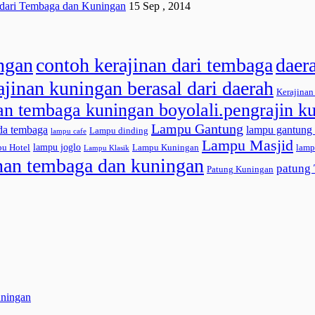
dari Tembaga dan Kuningan
15 Sep , 2014
ingan
contoh kerajinan dari tembaga
daer
ajinan kuningan berasal dari daerah
Kerajina
an tembaga kuningan boyolali.pengrajin k
Lampu Gantung
da tembaga
lampu gantung 
Lampu dinding
lampu cafe
Lampu Masjid
lampu joglo
u Hotel
Lampu Kuningan
lamp
Lampu Klasik
inan tembaga dan kuningan
patung
Patung Kuningan
ningan