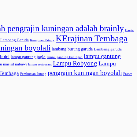
ah pengrajin kuningan adalah brainly
Harga
KErajinan Tembaga
n Lambang Garuda
Kerajinan Patung
uningan boyolali
lambang burung garuda
Lambang garuda
lampu gantung
hotel
lampu gantung joglo
lampu gantung kuningan
Lampu Robyong
Lampu
u masjid nabawi
lampu restaurant
pengrajin kuningan boyolali
 Tembaga
Pembuatan Patung
Proses