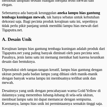
membuat tampilan sebuah ruangan menjadi lebih mewah dan
elegan.
Sebenarnya ada banyak keunggulan
aneka lampu hias gantung
tembaga kuningan mewah
, tak hanya sebatas untuk kebutuhan
dekorasi saja. Bagi pecinta produk kerajinan satu ini, sepertinya
tidak perlu pikir panjang untuk memiliki lampu hias mewah dari
Tigaputra.net.
A. Desain Unik
Kerajinan lampu hias gantung tembaga kuningan adalah produk dari
Tigaputra.net yang paling banyak diminati oleh para pecinta seni.
Pasalnya, jenis lamu satu ini memang memikat hati karena keunikan
desain dan bentuknya.
Diproduksi oleh tangan-tangan kreatif, lampu hias gantung dengan
ukiran penuh pada badan lampu yang dihiasi oleh manik-manik
dengan banyak warna lampu ini membuatnya terlihat unik dan
mewah.
Desainnya yang unik dengan pencahayaan warna Gold Yellow di
dalamnya yang menembus lubang-lubang di sela-sela ukiran,
membuat lampu satu ini dapat memancar dengan sempurna.
Karenanya, lampu hias unik ini permintaannya semakin tinggi saja.