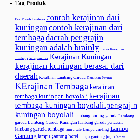
Tag Produk
contoh kerajinan dari
Bak Mandi Tembaga
kuningan
contoh kerajinan dari
tembaga
daerah pengrajin
kuningan adalah brainly
Harga Kerajinan
Kerajinan Kuningan
Tembaga
kerajinan cor
kerajinan kuningan berasal dari
daerah
Kerajinan Lambang Garuda
Kerajinan Patung
KErajinan Tembaga
kerajinan
kerajinan
tembaga kuningan boyolali
tembaga kuningan boyolali.pengrajin
kuningan boyolali
lambang burung garuda
Lambang
Lambang Garuda Kuningan
lambang garuda pancasila
garuda
Lampu
lambang garuda tembaga
Lampu dinding
lampu cafe
Gantung
lampu gantung hotel
lampu gantung joglo
lampu