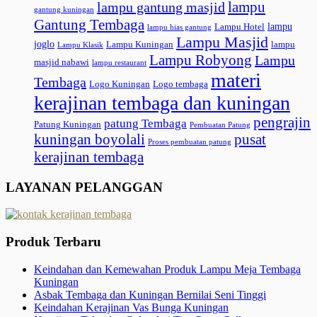
lampu
lampu gantung masjid
gantung kuningan
Gantung Tembaga
lampu
Lampu Hotel
lampu hias gantung
Lampu Masjid
joglo
Lampu Kuningan
lampu
Lampu Klasik
Lampu Robyong
Lampu
masjid nabawi
lampu restaurant
materi
Tembaga
Logo Kuningan
Logo tembaga
kerajinan tembaga dan kuningan
pengrajin
patung Tembaga
Patung Kuningan
Pembuatan Patung
pusat
kuningan boyolali
Proses pembuatan patung
kerajinan tembaga
LAYANAN PELANGGAN
Produk Terbaru
Keindahan dan Kemewahan Produk Lampu Meja Tembaga
Kuningan
Asbak Tembaga dan Kuningan Bernilai Seni Tinggi
Keindahan Kerajinan Vas Bunga Kuningan