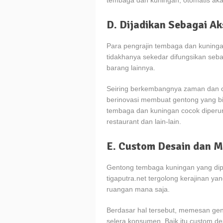
tembaga dan kuningan, otomatis aka
D. Dijadikan Sebagai Ak
Para pengrajin tembaga dan kuninga
tidakhanya sekedar difungsikan seb
barang lainnya.
Seiring berkembangnya zaman dan can
berinovasi membuat gentong yang bis
tembaga dan kuningan cocok diperunt
restaurant dan lain-lain.
E. Custom Desain dan M
Gentong tembaga kuningan yang dipro
tigaputra.net tergolong kerajinan ya
ruangan mana saja.
Berdasar hal tersebut, memesan gent
selera konsumen. Baik itu custom des