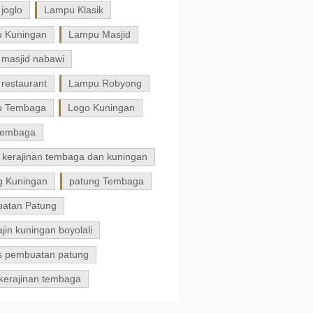
joglo
Lampu Klasik
 Kuningan
Lampu Masjid
 masjid nabawi
restaurant
Lampu Robyong
u Tembaga
Logo Kuningan
tembaga
 kerajinan tembaga dan kuningan
g Kuningan
patung Tembaga
atan Patung
jin kuningan boyolali
s pembuatan patung
kerajinan tembaga