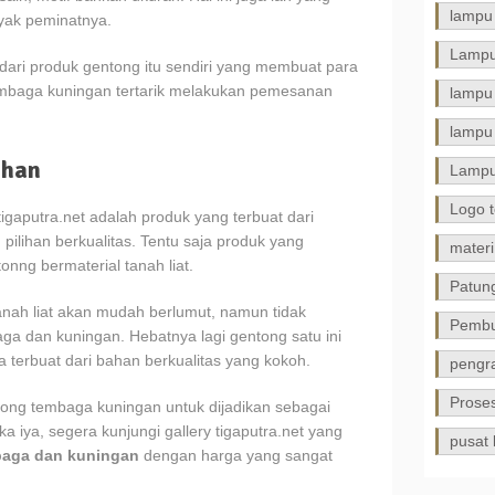
lampu 
yak peminatnya.
Lampu
dari produk gentong itu sendiri yang membuat para
 tembaga kuningan tertarik melakukan pemesanan
lampu
lampu 
ihan
Lamp
Logo 
igaputra.net adalah produk yang terbuat dari
ilihan berkualitas. Tentu saja produk yang
materi
nng bermaterial tanah liat.
Patun
anah liat akan mudah berlumut, namun tidak
Pembu
ga dan kuningan. Hebatnya lagi gentong satu ini
 terbuat dari bahan berkualitas yang kokoh.
pengra
Prose
ong tembaga kuningan untuk dijadikan sebagai
ka iya, segera kunjungi gallery tigaputra.net yang
pusat 
mbaga dan kuningan
dengan harga yang sangat