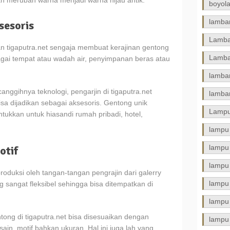
n merubah warna menjadi warna hijau antik.
boyola
lamba
sesoris
Lamba
n tigaputra.net sengaja membuat kerajinan gentong
Lamba
agai tempat atau wadah air, penyimpanan beras atau
lamba
ggihnya teknologi, pengarjin di tigaputra.net
lamba
a dijadikan sebagai aksesoris. Gentong unik
Lampu
ukkan untuk hiasandi rumah pribadi, hotel,
lampu
lampu 
otif
lampu
duksi oleh tangan-tangan pengrajin dari galerry
lampu
ng sangat fleksibel sehingga bisa ditempatkan di
lampu
ong di tigaputra.net bisa disesuaikan dengan
lampu
ain, motif bahkan ukuran. Hal ini juga lah yang