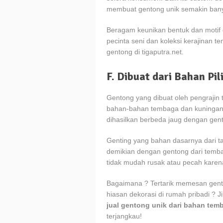
membuat gentong unik semakin ban
Beragam keunikan bentuk dan motif 
pecinta seni dan koleksi kerajinan
gentong di tigaputra.net.
F. Dibuat dari Bahan Pil
Gentong yang dibuat oleh pengrajin t
bahan-bahan tembaga dan kuningan p
dihasilkan berbeda jaug dengan gento
Genting yang bahan dasarnya dari t
demikian dengan gentong dari temba
tidak mudah rusak atau pecah karena
Bagaimana ? Tertarik memesan gent
hiasan dekorasi di rumah pribadi ? Ji
jual gentong unik dari bahan te
terjangkau!