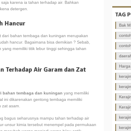
 saja karena ia tahan terhadap air. Bahkan
rkena detergen.
TAG 
ah Hancur
Bak M
contoh
at dari bahan tembaga dan kuningan merupakan
 mudah hancur. Bagaimana bisa demikian ? Sebab,
contoh
ang memiliki titik lebur tinggi sehingga tahan
daerah
Harga
an Terhadap Air Garam dan Zat
keraji
keraji
ari bahan tembaga dan kuningan
yang memiliki
Keraj
Hal ini dikarenakan gentong tembaga memiliki
n zat asam.
Keraji
keraji
ng bagus seharusnya mampu tahan terhadap air
sur-unsur kimia tersebut menempel pada permukaan
keraj