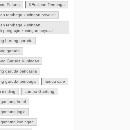
nan Patung
KErajinan Tembaga
nan tembaga kuningan boyolali
inan tembaga kuningan
li.pengrajin kuningan boyolali
ng burung garuda
ng garuda
ng Garuda Kuningan
ng garuda pancasila
ng garuda tembaga
lampu cafe
 dinding
Lampu Gantung
 gantung hotel
gantung joglo
 gantung kuningan