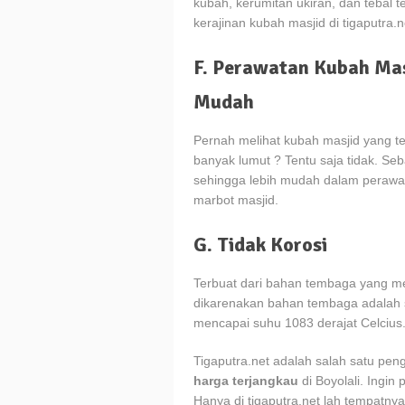
kubah, kerumitan ukiran, dan tebal 
kerajinan kubah masjid di tigaputra.
F. Perawatan Kubah Ma
Mudah
Pernah melihat kubah masjid yang t
banyak lumut ? Tentu saja tidak. S
sehingga lebih mudah dalam perawat
marbot masjid.
G. Tidak Korosi
Terbuat dari bahan tembaga yang me
dikarenakan bahan tembaga adalah sej
mencapai suhu 1083 derajat Celcius
Tigaputra.net adalah salah satu pen
harga terjangkau
di Boyolali. Ingi
Hanya di tigaputra.net lah tempatnya