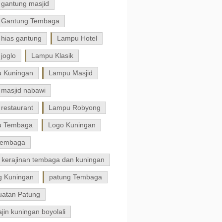
 gantung masjid
 Gantung Tembaga
 hias gantung
Lampu Hotel
joglo
Lampu Klasik
 Kuningan
Lampu Masjid
 masjid nabawi
restaurant
Lampu Robyong
u Tembaga
Logo Kuningan
tembaga
 kerajinan tembaga dan kuningan
g Kuningan
patung Tembaga
atan Patung
jin kuningan boyolali