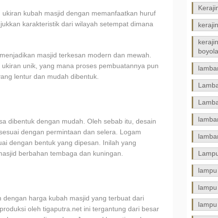
Keraji
 ukiran kubah masjid dengan memanfaatkan huruf
ukkan karakteristik dari wilayah setempat dimana
keraji
keraj
boyola
 menjadikan masjid terkesan modern dan mewah.
n ukiran unik, yang mana proses pembuatannya pun
lamba
ang lentur dan mudah dibentuk.
Lamba
Lamba
lamba
sa dibentuk dengan mudah. Oleh sebab itu, desain
k sesuai dengan permintaan dan selera. Logam
lamba
ai dengan bentuk yang dipesan. Inilah yang
masjid berbahan tembaga dan kuningan.
Lampu
lampu
lampu 
an dengan harga kubah masjid yang terbuat dari
lampu
roduksi oleh tigaputra.net ini tergantung dari besar