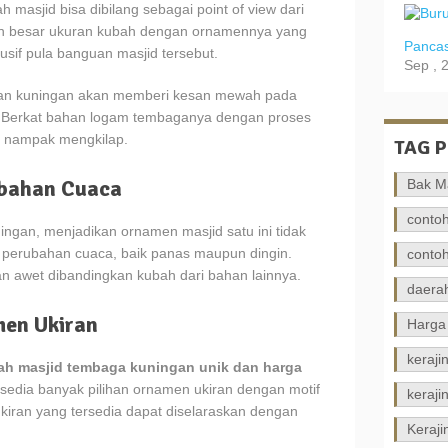
h masjid bisa dibilang sebagai point of view dari
kin besar ukuran kubah dengan ornamennya yang
Pancas
sif pula banguan masjid tersebut.
Sep , 
dan kuningan akan memberi kesan mewah pada
 Berkat bahan logam tembaganya dengan proses
h nampak mengkilap.
TAG 
ubahan Cuaca
Bak M
contoh
ngan, menjadikan ornamen masjid satu ini tidak
 perubahan cuaca, baik panas maupun dingin.
contoh
dan awet dibandingkan kubah dari bahan lainnya.
daerah
men Ukiran
Harga
keraji
ah masjid tembaga kuningan unik dan harga
ersedia banyak pilihan ornamen ukiran dengan motif
keraji
kiran yang tersedia dapat diselaraskan dengan
Keraj