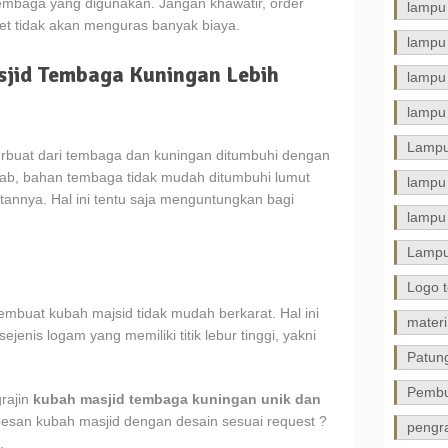
tembaga yang digunakan. Jangan khawatir, order
lampu
net tidak akan menguras banyak biaya.
lampu
sjid Tembaga Kuningan Lebih
lampu
lampu 
Lampu
erbuat dari tembaga dan kuningan ditumbuhi dengan
ebab, bahan tembaga tidak mudah ditumbuhi lumut
lampu
annya. Hal ini tentu saja menguntungkan bagi
lampu 
Lamp
Logo 
mbuat kubah majsid tidak mudah berkarat. Hal ini
materi
enis logam yang memiliki titik lebur tinggi, yakni
.
Patun
Pembu
grajin
kubah masjid tembaga kuningan unik dan
n pesan kubah masjid dengan desain sesuai request ?
pengra
.